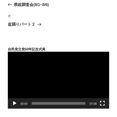
稿
の
県政調査会(8/1~8/6)
ナ
投
ビ
稿
次
次
ゲ
の
盆踊りパート２
投
ー
稿
シ
ョ
自民党立党60年記念式典
ン
動
画
プ
レ
ー
ヤ
ー
00:00
07:08