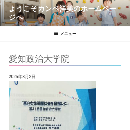
コ
ようこそカンベ洋美のホームペー
ン
ジへ
テ
ン
ツ
メニュー
へ
ス
キ
愛知政治大学院
ッ
プ
2025年8月2日