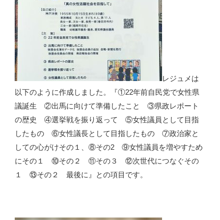
レジュメは
以下のように作成しました。『①22年前自民党で女性県
議誕生 ②出馬に向けて準備したこと ③県政レポート
の歴史 ④選挙戦を振り返って ⑤女性議員として目指
したもの ⑥女性議長として目指したもの ⑦政治家と
しての心がけその１、⑧その2 ⑨女性議員を増やすため
にその１ ⑩その２ ⑪その３ ⑫次世代につなぐその
１ ⑬その２ 最後に』との項目です。